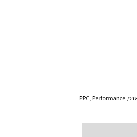
התוכן נכתב על ידי ירון יוגב, מומחה Google Ads עם ניסיון של מעל 13 שנה בניהול קמפיינים בגוגל אדס, PPC, Performance