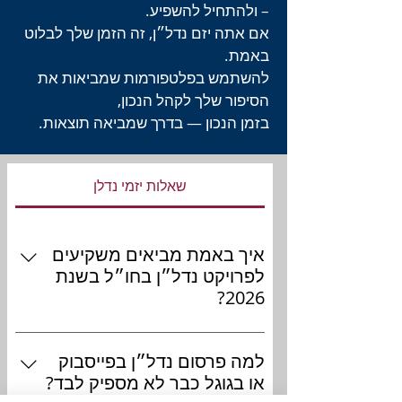
– ולהתחיל להשפיע.
אם אתה יזם נדל״ן, זה הזמן שלך לבלוט
באמת.
להשתמש בפלטפורמות שמביאות את
הסיפור שלך לקהל הנכון,
בזמן הנכון — בדרך שמביאה תוצאות.
שאלות יזמי נדלן
איך באמת מביאים משקיעים
לפרויקט נדל״ן בחו״ל בשנת
2026?
הדרך להביא משקיעים לנדל״ן השתנתה
למה פרסום נדל״ן בפייסבוק
לחלוטין. היום לא מספיק להעלות מודעה
עם תשואה צפויה. משקיעים חוקרים
או בגוגל כבר לא מספיק לבד?