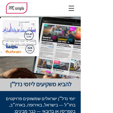
להביא משקיעים ליזמי נדל"ן
יזמי נדל״ן ישראלים שמשווקים פרויקטים
בחו״ל — בישראל, באירופה, בארה״ב,
בקפריסין או בדובאי — כבר מבינים: