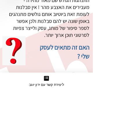
התנהגות הגולש שם מאוד מהירה -
מעבירים את האצבע מהר ! אין סבלנות
לעומת זאת ביוטיוב אותם גולשים מתנהגים
באופן שונה יש להם סבלנות ולכן אפשר
לספר סיפור של מותג, עסק ולייצר צפיות
לסרטוני תוכן ארוך יותר.
האם זה מתאים לעסק
שלי ?
הפתרון של קידום ממומן ביוטיוב מתאים
לכל בעלי העסקים שיש להם עולם תוכן
ליצירת קשר עם ירון יוגב
וערך מוסף מחברות פיננסיות , בעלי מקצוע
עד חברות שעוסקות בהשקעה , נדל"ן.
ניתן לפלח קהלים לפי אזור המגורים שלכם.
ישנם פילוחים ביוטיוב של הורים עם ילדים
בגילאים מסוימים, לקוחות שעומדים לעבור
דירה, לקוחות שמבקשים להשקיע כסף,
לעשות שיפוץ, אפשר אפילו להגיע לגולשים