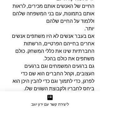
החיים של האנשים אותם מכירים, לראות 
אותם בתמונות, עם בני המשפחה שלהם 
וללמוד על החיים שלהם
יותר. 
אם בעבר אנשים לא היו משתפים אנשים 
אחרים בחייהם הפרטיים, הרשתות 
החברתיות שינו את כללי המשחק. כולם 
משתפים את כולם בהכל.
גם ברגעים המשמחים וגם ברגעים 
העצובים, וקהל החברים הוא שם כדי 
לפרגן, כדי לתמוך וגם כדי להבין היכן הוא 
ביחס לחבריו ולקבוצת השווים שלו.
אם ככה פועלות הרשתות החברתיות, ניתן 
לקחת כלי זה ולמנף אותו כך שישמש ככלי 
ליצירת קשר עם ירון יוגב
חזק של שיווק באמצעות תוכן.
במידה וזה נשמע לכם קצת ערטילאי, אני 
אפשט את הדברים.
אם יש לי עסק לאימון אישי, אני יכול לייצר 