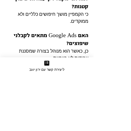
קטנות?
כי הקמפיין מושך חיפושים כלליים ולא 
ממוקדים.
האם Google Ads מתאים לקבלני 
שיפוצים?
כן, כאשר הוא מנוהל בצורה שמסננת 
עבודות לא רווחיות.
ליצירת קשר עם ירון יוגב
סיכום
קבלני שיפוצים שמצליחים לייצר רווחיות 
לא מחפשים יותר לידים —הם בונים 
מערכת שמביאה את הלקוחות הנכונים.
השילוב בין:
חיפוש בגוגל
קמפיין מדויק