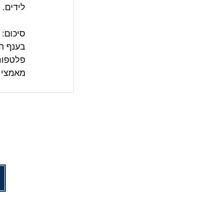
לידים.
סיכום:
בענף הא
פלטפורמ
מאמצי הקידום ה