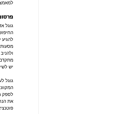
למאמצי קיד
פרסום
גוגל א
החיפוש 
להגיע ל
מסעות ה
ולהניב 
מתקדם ב
יש לשי
לספק מי
את הנר
פוטנציא