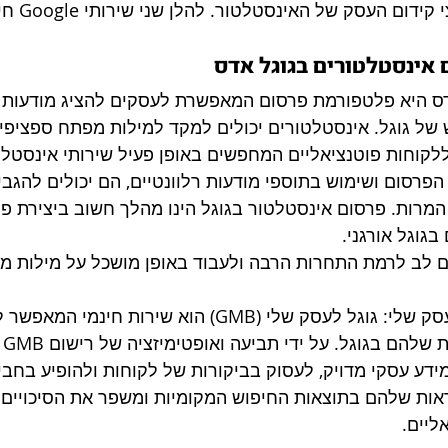
ום העסק של האינסטלטור. להלן שני שירותי Google חיוניים שיש לקחת בחשבון:
 אינסטלטורים בגוגל אדס
דס היא פלטפורמת פרסום המאפשרת לעסקים להציג מודעות ב
של גוגל. אינסטלטורים יכולים למקד למילות מפתח ספציפיות
לקוחות פוטנציאליים המחפשים באופן פעיל שירותי אינסטלצי
פרסום ושימוש בתוספי מודעות רלוונטיים, הם יכולים להגביר
המרות. פרסום אינסטלטור בגוגל הינו מהלך חשוב ביצירת פנ
גוגל אורגני.
ם לב לרמת התחרות הרבה ולעבוד באופן מושכל על מילות מ
גוגל לעסק שלי: גוגל לעסק שלי (GMB) הוא שירו
המ
דע עסקי מדויק, לעסוק בביקורות של לקוחות ולהופיע בחביל
אות שלהם בתוצאות החיפוש המקומיות ומשפר את הסיכויים 
ליים.