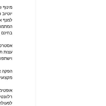
מינוף YouTube לצפיות בחינם:
יוטיוב 
בחינם 
אסטרטגי
עצות תח
וישתפו 
הפקה אי
מקצועי.
אופטימי
לפעולה 