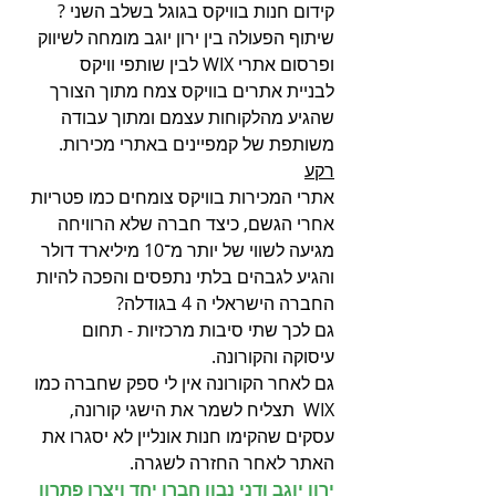
קידום חנות בוויקס בגוגל בשלב השני ? 
שיתוף הפעולה בין ירון יוגב מומחה לשיווק 
ופרסום אתרי WIX לבין שותפי וויקס 
לבניית אתרים בוויקס צמח מתוך הצורך 
שהגיע מהלקוחות עצמם ומתוך עבודה 
משותפת של קמפיינים באתרי מכירות.
רקע
אתרי המכירות בוויקס צומחים כמו פטריות 
אחרי הגשם, כיצד חברה שלא הרוויחה 
מגיעה לשווי של יותר מ־10 מיליארד דולר 
והגיע לגבהים בלתי נתפסים והפכה להיות 
החברה הישראלי ה 4 בגודלה? 
גם לכך שתי סיבות מרכזיות - תחום 
עיסוקה והקורונה. 
גם לאחר הקורונה אין לי ספק שחברה כמו 
WIX  תצליח לשמר את הישגי קורונה, 
עסקים שהקימו חנות אונליין לא יסגרו את 
האתר לאחר החזרה לשגרה.
ירון יוגב ודני נבון חברו יחד ויצרו פתרון 