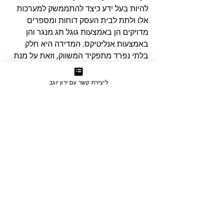
להיות בעל ידע כיצד להתממשק למערכות 
אלו ולתת לבית העסק דוחות ומספרים 
מדויקים הן באמצעות גוגל תג מנגר והן 
באמצעות אנליטיקס. המדידה היא חלק 
בלתי נפרד מתפקיד המשווק, וזאת על מנת 
לבצע אופטימיזציה בין הערוצים ובכדי לתת 
לעסק את התוצאות הטובות ביותר 
ליצירת קשר עם ירון יוגב
במסגרת התקציב הקיים.
לסיכום
אנו רואים שמשווק דיגיטלי מצוין צריך גם 
לדבר אסטרטגיה וגם לדבר מספרים, גם 
לדבר טכנולוגיה וגם את שפת הצרכנים. 
התמקצעות בפלטפורמה כזו או אחרת זה 
בהחלט לא מספיקה בכדי להיות משווק 
דיגיטלי טוב ולתת ערך אמיתי לעסקים.
אחת התכונות החשובות ביותר של משווק 
דיגיטלי איכותי היא היכולת 
להבין ולנתח 