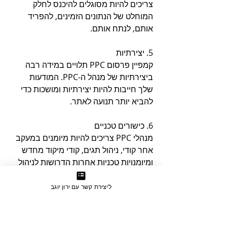
צריכים להיות מסוגלים להיכנס לחלק 
המוחלט של הנתונים הזמינים, להפריד 
אותם, לנתח אותם.
5. יצירתיות
קמפיין פרסום PPC תלויים במידה רבה 
ביצירתיות של מנהל ה-PPC. המודעות 
שלך חייבות להיות יצירתיות ומושכות כדי 
להביא יותר תנועה לאתר.
6. כישורים טכניים
מנהלי PPC צריכים להיות מיומנים במעקב 
אחר קודי, ניהול תגים, קודי מיקוד מחדש 
ומיומנויות טכניות אחרות הדרושות לניהול 
יעיל של PPC. ניסיון ב-HTML ותג מנגר.
ליצירת קשר עם ירון יוגב
7. יכולת עיצוב
זה תמיד יתרון למומחי PPC להיות בעלי 
מיומנויות עיצוב מסוימות מכיוון שחלק 